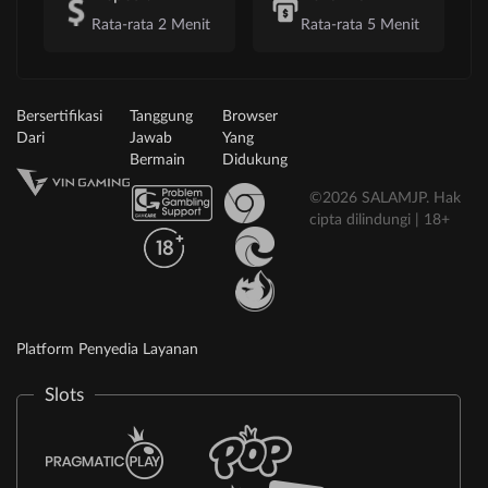
Rata-rata 2 Menit
Rata-rata 5 Menit
Bersertifikasi
Tanggung
Browser
Dari
Jawab
Yang
Bermain
Didukung
©2026 SALAMJP. Hak
cipta dilindungi | 18+
Platform Penyedia Layanan
Slots