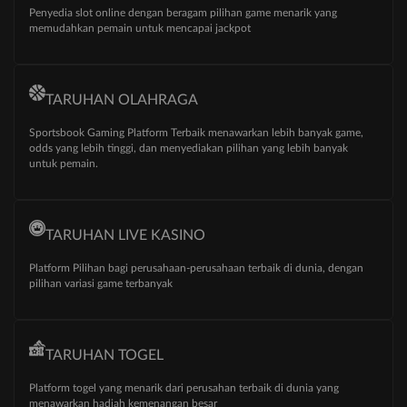
Penyedia slot online dengan beragam pilihan game menarik yang
memudahkan pemain untuk mencapai jackpot
TARUHAN OLAHRAGA
Sportsbook Gaming Platform Terbaik menawarkan lebih banyak game,
odds yang lebih tinggi, dan menyediakan pilihan yang lebih banyak
untuk pemain.
TARUHAN LIVE KASINO
Platform Pilihan bagi perusahaan-perusahaan terbaik di dunia, dengan
pilihan variasi game terbanyak
TARUHAN TOGEL
Platform togel yang menarik dari perusahan terbaik di dunia yang
menawarkan hadiah kemenangan besar