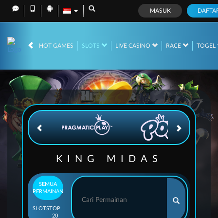
MASUK
DAFTA
IDR
12,735,325,
HOT GAMES
SLOTS
LIVE CASINO
RACE
TOGEL
KING MIDAS
SEMUA
PERMAINAN
SLOTS
TOP
20