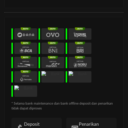
* Selama bank maintenance dan bank offline deposit dan penarikan
tidak dapat diproses
Deposit
Penarikan