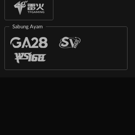
Sabung Ayam