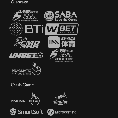
Olahraga
Crash Game