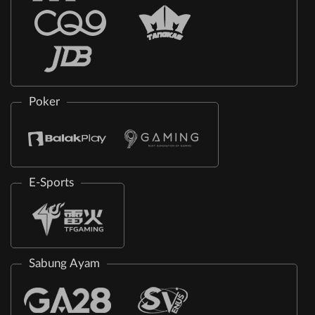
Poker
E-Sports
Sabung Ayam