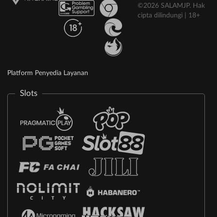
©2026 SALAMJP. Hak
cipta dilindungi | 18+
Platform Penyedia Layanan
Slots