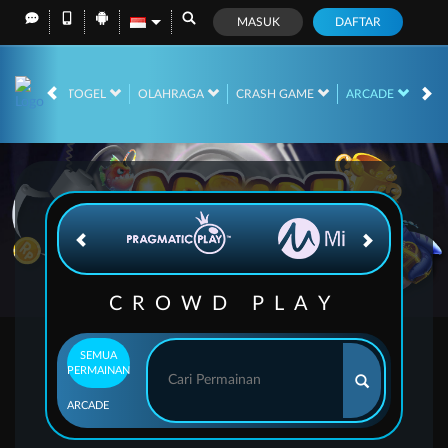
MASUK
DAFTAR
RACE
TOGEL
OLAHRAGA
CRASH GAME
ARCADE
PO
CROWD PLAY
SEMUA
PERMAINAN
ARCADE