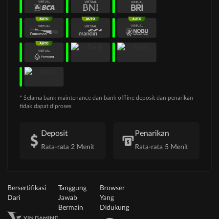
* Selama bank maintenance dan bank offline deposit dan penarikan
tidak dapat diproses
Deposit
Penarikan
Rata-rata 2 Menit
Rata-rata 5 Menit
Bersertifikasi
Tanggung
Browser
Dari
Jawab
Yang
Bermain
Didukung