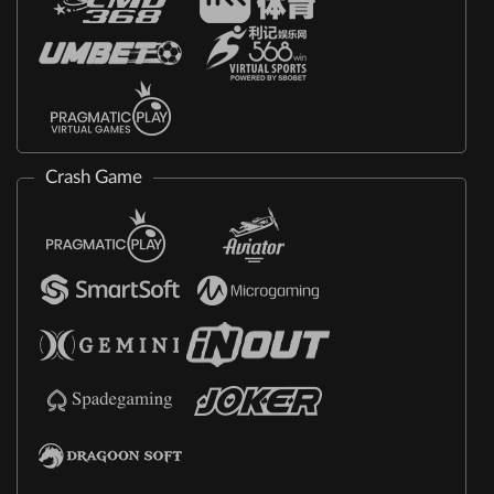
Crash Game