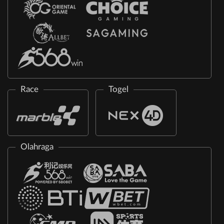
Race
Togel
Olahraga