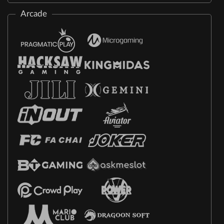
Arcade