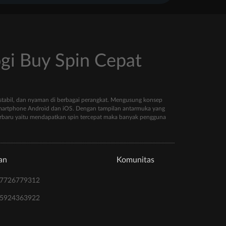
i Buy Spin Cepat
tabil, dan nyaman di berbagai perangkat. Mengusung konsep
n smartphone Android dan iOS. Dengan tampilan antarmuka yang
erbaru yaitu mendapatkan spin tercepat maka banyak pengguna
an
Komunitas
7726779312
5924363922