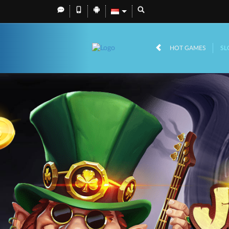
HOT GAMES
SL