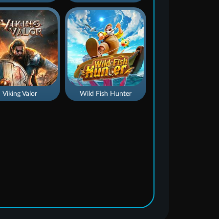
Viking Valor
Wild Fish Hunter