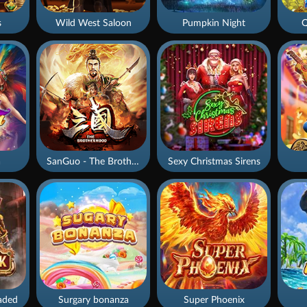
s
Wild West Saloon
Pumpkin Night
Q
a
SanGuo - The Brotherhood
Sexy Christmas Sirens
aded
Surgary bonanza
Super Phoenix