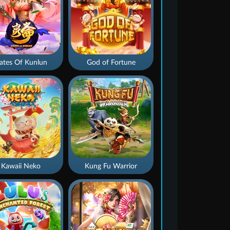
ates Of Kunlun
God of Fortune
Kawaii Neko
Kung Fu Warrior