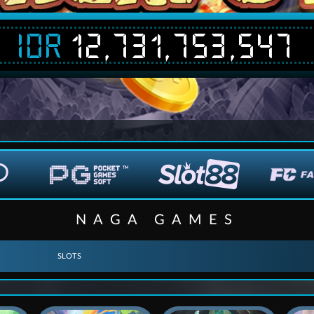
IDR
12,731,753,547
NAGA GAMES
SLOTS