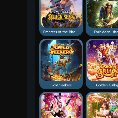
Empress of the Black Seas
Forbidden Isla
Gold Seekers
Golden Gallo