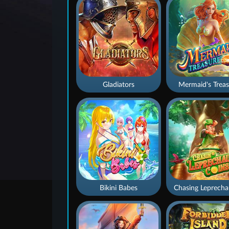
Gladiators
Mermaid's Treas
Bikini Babes