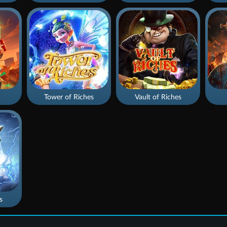
Tower of Riches
Vault of Riches
s