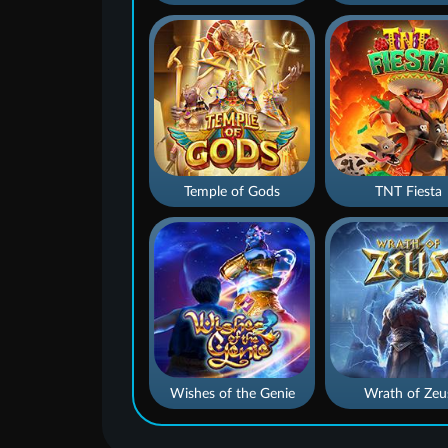
Temple of Gods
TNT Fiesta
Wishes of the Genie
Wrath of Zeu