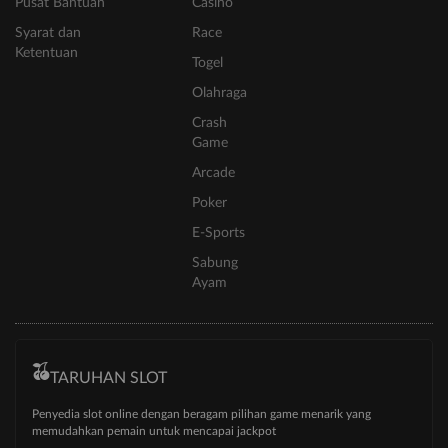
Pusat Bantuan
Casino
Syarat dan
Race
Ketentuan
Togel
Olahraga
Crash
Game
Arcade
Poker
E-Sports
Sabung
Ayam
TARUHAN SLOT
Penyedia slot online dengan beragam pilihan game menarik yang
memudahkan pemain untuk mencapai jackpot