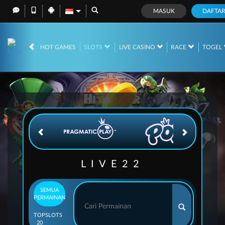
MASUK
DAFTA
IDR
12,731,668,
HOT GAMES
SLOTS
LIVE CASINO
RACE
TOGEL
LIVE22
SEMUA
PERMAINAN
TOP
SLOTS
20