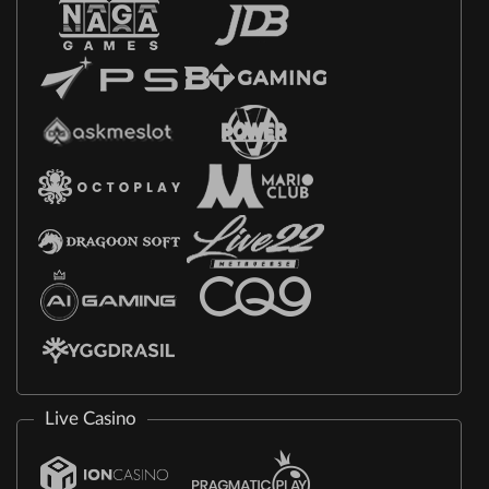
Live Casino