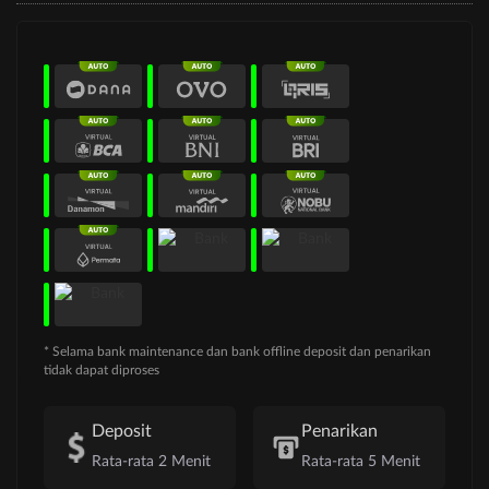
* Selama bank maintenance dan bank offline deposit dan penarikan
tidak dapat diproses
Deposit
Penarikan
Rata-rata 2 Menit
Rata-rata 5 Menit