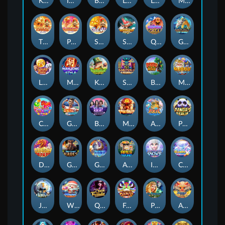
Kraken Queen
Into The Fay: Nixie
Bloodmoon Amazonia
Lucky Cat Slot4D
Lion Dance Slot4D
Macau Slot4D
Tiger Slot4D
Phoenix Slot4D
Slot4D
Shipwrecked Riches
Quantum Of Giza
Great Wall of Meta Dragon
Lucky Coins
Mahjong Style
Kingdom of Luck
Sanctum Of Savanah
Bonsai of the Riches
Mobox Olympia
Candy Bomb
Goal Rush
Black Pink (B.P.) in Metaverse
Mask of Truth Jumboways
Axie Universe
Panda Realm
Dragon FAFAFA
God's Gambit : Hades
God's Gambit Zeus
Apes Squad
Into the Fay: Snowie
Classic Diamond X5
Jarvis
Winter Winnings
Queen Femida
Fortune Dance
Princess and the Evil Witch
Advent of the Dragon