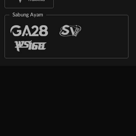
Sabung Ayam