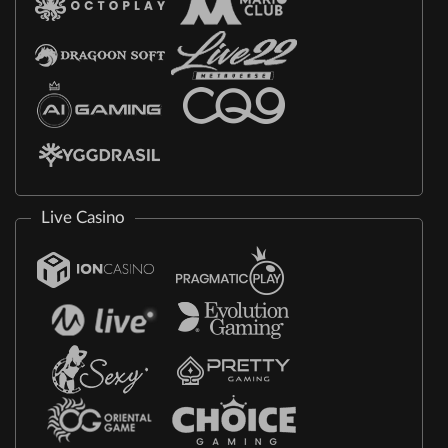
Live Casino