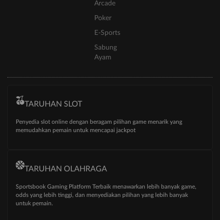
Arcade
Poker
E-Sports
Sabung
Ayam
TARUHAN SLOT
Penyedia slot online dengan beragam pilihan game menarik yang
memudahkan pemain untuk mencapai jackpot
TARUHAN OLAHRAGA
Sportsbook Gaming Platform Terbaik menawarkan lebih banyak game,
odds yang lebih tinggi, dan menyediakan pilihan yang lebih banyak
untuk pemain.