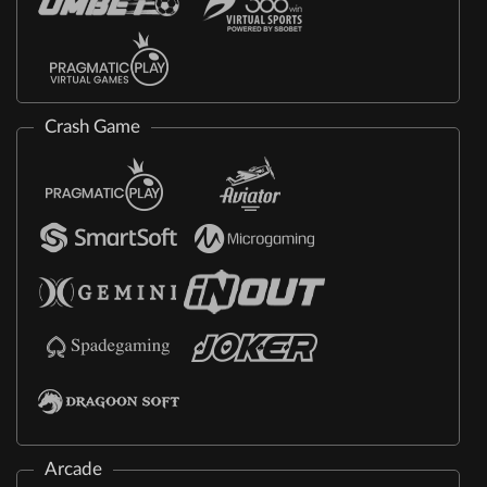
Crash Game
Arcade