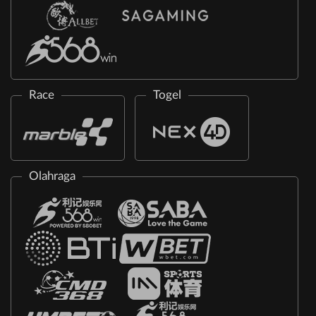
Race
Togel
Olahraga