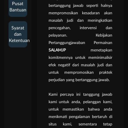
Pusat
bertanggung jawab seperti halnya
Bantuan
mempromosikan kesadaran akan
masalah judi dan meningkatkan
Syarat
pencegahan, intervensi dan
dan
pelayanan. Kebijakan
Ketentuan
Pertanggungjawaban Permainan
SALAMJP
menetapkan
komitmennya untuk meminimalisir
efek negatif dari masalah judi dan
untuk mempromosikan praktek
perjudian yang bertanggung jawab.
Kami percaya ini tanggung jawab
kami untuk anda, pelanggan kami,
untuk memastikan bahwa anda
menikmati pengalaman bertaruh di
situs kami, sementara tetap