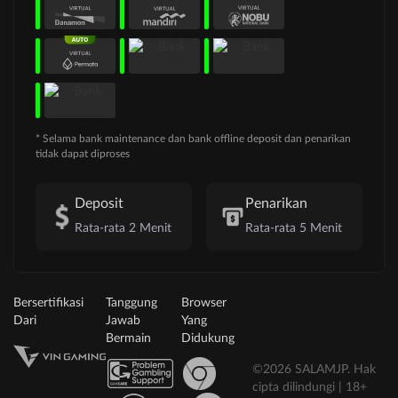
* Selama bank maintenance dan bank offline deposit dan penarikan
tidak dapat diproses
Deposit
Penarikan
Rata-rata 2 Menit
Rata-rata 5 Menit
Bersertifikasi
Tanggung
Browser
Dari
Jawab
Yang
Bermain
Didukung
©2026 SALAMJP. Hak
cipta dilindungi | 18+