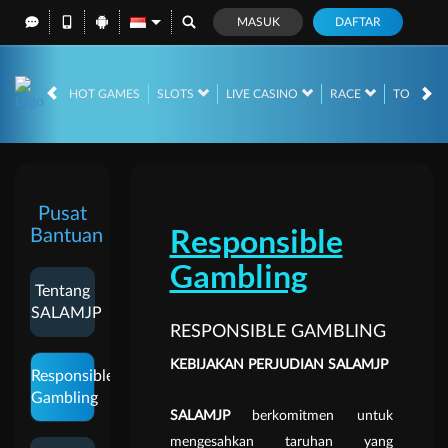
MASUK
DAFTAR
HOT GAMES
SLOTS
LIVE CASINO
RACE
TOGEL
Pusat
Responsible
Bantuan
Gambling
Tentang
SALAMJP
RESPONSIBLE GAMBLING
KEBIJAKAN PERJUDIAN SALAMJP
Responsible
Gambling
SALAMJP
berkomitmen untuk
mengesahkan taruhan yang