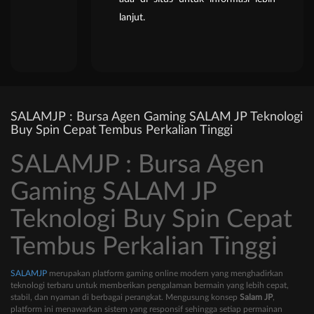
lanjut.
SALAMJP : Bursa Agen Gaming SALAM JP Teknologi
Buy Spin Cepat Tembus Perkalian Tinggi
SALAMJP : Bursa Agen
Gaming SALAM JP
Teknologi Buy Spin Cepat
Tembus Perkalian Tinggi
SALAMJP
merupakan platform gaming online modern yang menghadirkan
teknologi terbaru untuk memberikan pengalaman bermain yang lebih cepat,
stabil, dan nyaman di berbagai perangkat. Mengusung konsep
Salam JP
,
platform ini menawarkan sistem yang responsif sehingga setiap permainan