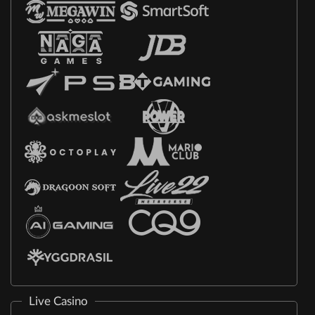
Live Casino