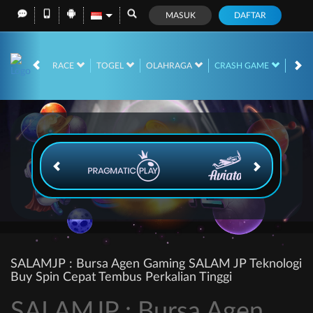
MASUK
DAFTAR
 CASINO
RACE
TOGEL
OLAHRAGA
CRASH GAME
ARC
SALAMJP : Bursa Agen Gaming SALAM JP Teknologi
Buy Spin Cepat Tembus Perkalian Tinggi
SALAMJP : Bursa Agen