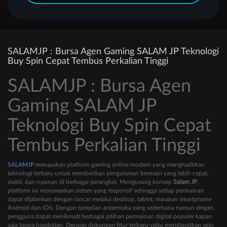
SALAMJP : Bursa Agen Gaming SALAM JP Teknologi
Buy Spin Cepat Tembus Perkalian Tinggi
SALAMJP : Bursa Agen
Gaming SALAM JP
Teknologi Buy Spin Cepat
Tembus Perkalian Tinggi
SALAMJP
merupakan platform gaming online modern yang menghadirkan
teknologi terbaru untuk memberikan pengalaman bermain yang lebih cepat,
stabil, dan nyaman di berbagai perangkat. Mengusung konsep
Salam JP
,
platform ini menawarkan sistem yang responsif sehingga setiap permainan
dapat dijalankan dengan lancar melalui desktop, tablet, maupun smartphone
Android dan iOS. Dengan tampilan antarmuka yang sederhana namun elegan,
pengguna dapat menikmati berbagai pilihan permainan digital populer kapan
saja tanpa hambatan. Dengan dukungan fitur terbaru yaitu mendapatkan spin