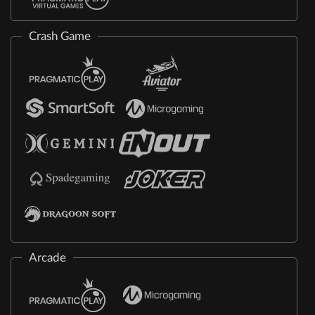
Crash Game
Arcade