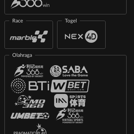
Race
Togel
Olahraga