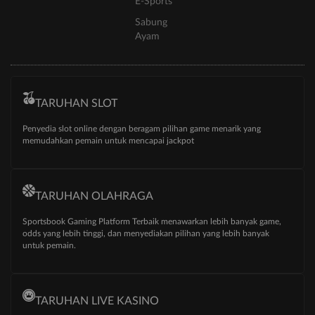
E-Sports
Sabung
Ayam
TARUHAN SLOT
Penyedia slot online dengan beragam pilihan game menarik yang
memudahkan pemain untuk mencapai jackpot
TARUHAN OLAHRAGA
Sportsbook Gaming Platform Terbaik menawarkan lebih banyak game,
odds yang lebih tinggi, dan menyediakan pilihan yang lebih banyak
untuk pemain.
TARUHAN LIVE KASINO