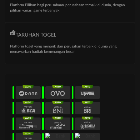
Platform Pilihan bagi perusahaan-perusahaan terbaik di dunia, dengan
pilihan variasi game terbanyak
TARUHAN TOGEL
Platform togel yang menarik dari perusahan terbaik di dunia yang
menawarkan hadiah kemenangan besar