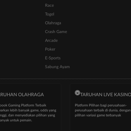
Race
Togel
Olahraga
Crash Game
Arcade
Poker
E-Sports
Sabung Ayam
ARUHAN OLAHRAGA
TARUHAN LIVE KASIN
book Gaming Platform Terbaik
Platform Pilihan bagi perusahaan-
rkan lebih banyak game, odds yang
perusahaan terbaik di dunia, dengan
tinggi, dan menyediakan pilihan yang
pilihan variasi game terbanyak
banyak untuk pemain.