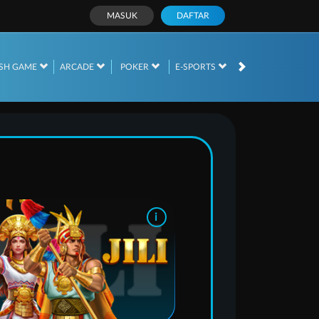
MASUK
DAFTAR
SH GAME
ARCADE
POKER
E-SPORTS
SABUNG AYAM
i