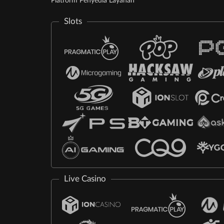
Platform Penyedia Layanan
Slots
Live Casino