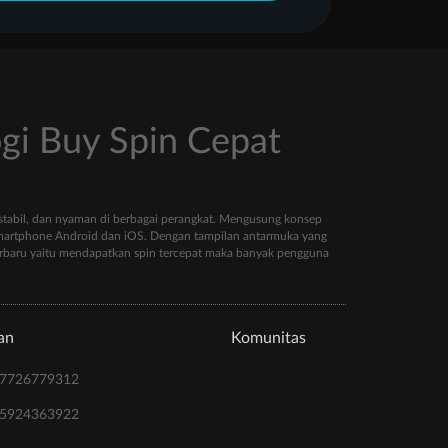
i Buy Spin Cepat
tabil, dan nyaman di berbagai perangkat. Mengusung konsep
n smartphone Android dan iOS. Dengan tampilan antarmuka yang
erbaru yaitu mendapatkan spin tercepat maka banyak pengguna
an
Komunitas
7726779312
5924363922