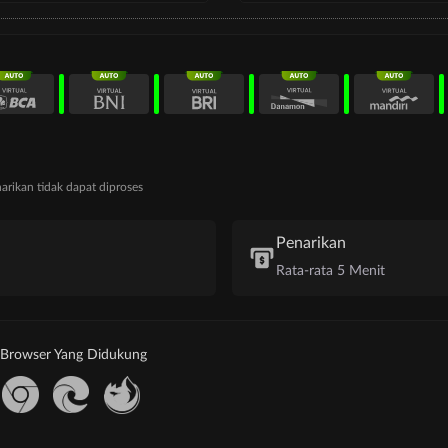
arikan tidak dapat diproses
Penarikan
Rata-rata 5 Menit
Browser Yang Didukung