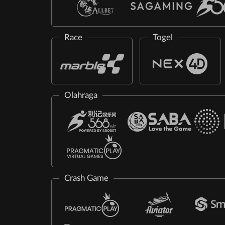
Race
Togel
Olahraga
Crash Game