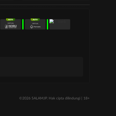
©2026 SALAMJP. Hak cipta dilindungi | 18+