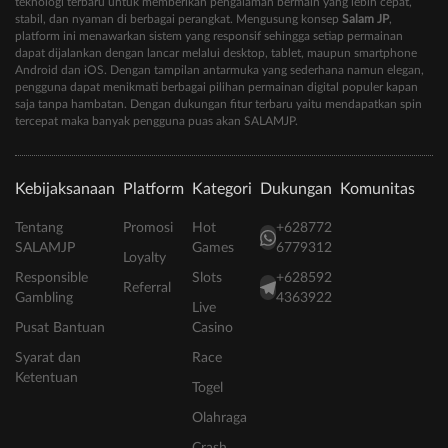
teknologi terbaru untuk memberikan pengalaman bermain yang lebih cepat,
stabil, dan nyaman di berbagai perangkat. Mengusung konsep
Salam JP
,
platform ini menawarkan sistem yang responsif sehingga setiap permainan
dapat dijalankan dengan lancar melalui desktop, tablet, maupun smartphone
Android dan iOS. Dengan tampilan antarmuka yang sederhana namun elegan,
pengguna dapat menikmati berbagai pilihan permainan digital populer kapan
saja tanpa hambatan. Dengan dukungan fitur terbaru yaitu mendapatkan spin
tercepat maka banyak pengguna puas akan SALAMJP.
Kebijaksanaan
Platform
Kategori
Dukungan
Komunitas
Tentang
Promosi
Hot
+628772
SALAMJP
Games
6779312
Loyalty
Responsible
Slots
+628592
Referral
Gambling
4363922
Live
Pusat Bantuan
Casino
Syarat dan
Race
Ketentuan
Togel
Olahraga
Crash