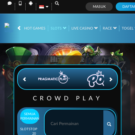
MASUK
DAFTA
IDR
12,696,238,
HOT GAMES
SLOTS
LIVE CASINO
RACE
TOGEL
CROWD PLAY
SEMUA
PERMAINAN
SLOTS
TOP
20