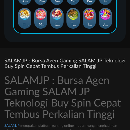
Spirit of Nine Tails
Nezha And The Dragon Emperor
Ragnar's Conquest
Amon Ra's Relic
Four Scholars
Three Kingdoms Slot
Heavenly Fortune
More & More Love
Crazy Miner
The Beanstalk
Trains of India
Jewel Space
SALAMJP : Bursa Agen Gaming SALAM JP Teknologi
Buy Spin Cepat Tembus Perkalian Tinggi
SALAMJP : Bursa Agen
Gaming SALAM JP
Teknologi Buy Spin Cepat
Tembus Perkalian Tinggi
SALAMJP
merupakan platform gaming online modern yang menghadirkan