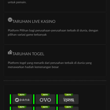
untuk pemain.
TARUHAN LIVE KASINO
Platform Pilihan bagi perusahaan-perusahaan terbaik di dunia, dengan
pilihan variasi game terbanyak
TARUHAN TOGEL
Platform togel yang menarik dari perusahan terbaik di dunia yang
menawarkan hadiah kemenangan besar