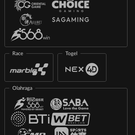
Race
Togel
Olahraga