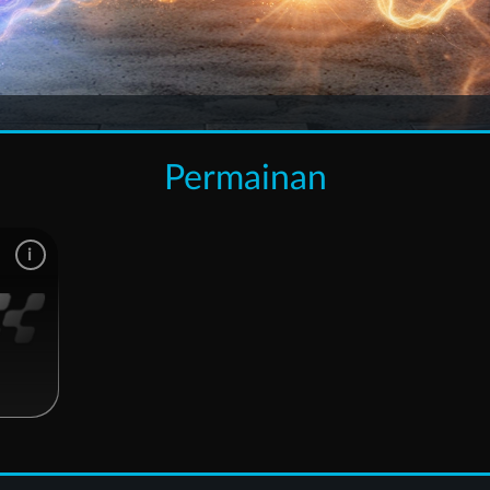
Permainan
i