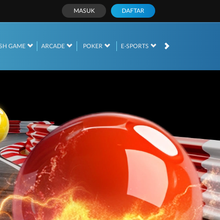
MASUK
DAFTAR
SH GAME
ARCADE
POKER
E-SPORTS
SABUNG AYAM