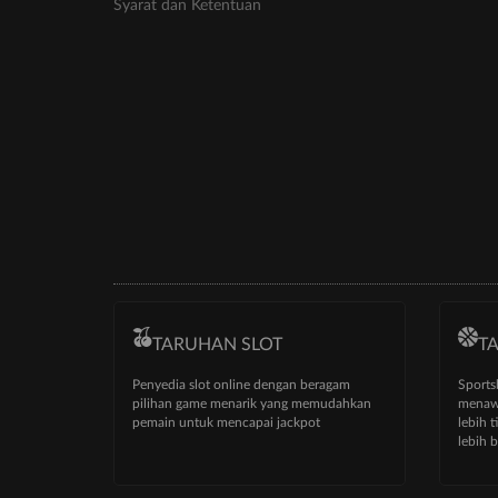
Syarat dan Ketentuan
TARUHAN SLOT
T
Penyedia slot online dengan beragam
Sports
pilihan game menarik yang memudahkan
menawa
pemain untuk mencapai jackpot
lebih 
lebih 