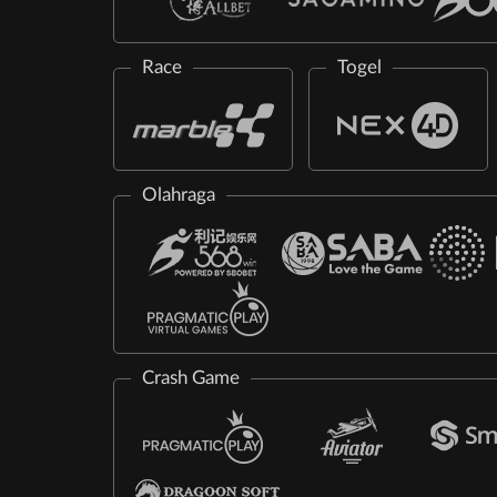
Race
Togel
Olahraga
Crash Game