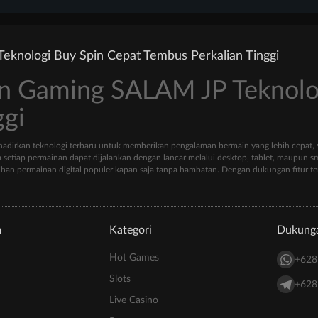
knologi Buy Spin Cepat Tembus Perkalian Tinggi
n Gaming SALAM JP Teknolog
ggi
dirkan teknologi terbaru untuk memberikan pengalaman bermain yang lebih cepat, s
ga setiap permainan dapat dijalankan dengan lancar melalui desktop, tablet, maupu
ihan permainan digital populer kapan saja tanpa hambatan. Dengan dukungan fitur t
m
Kategori
Dukung
Hot Games
+628
Slots
+628
Live Casino