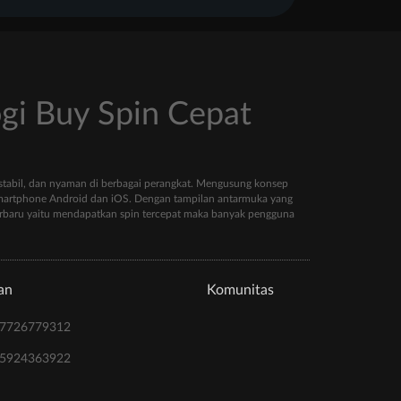
i Buy Spin Cepat
tabil, dan nyaman di berbagai perangkat. Mengusung konsep
n smartphone Android dan iOS. Dengan tampilan antarmuka yang
erbaru yaitu mendapatkan spin tercepat maka banyak pengguna
an
Komunitas
7726779312
5924363922